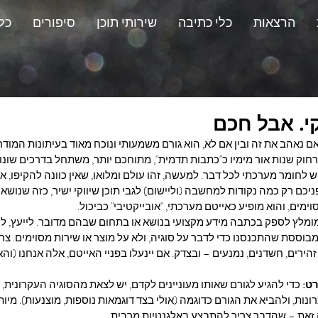
הרצאות
כלי כתיבה
שירותי תוכן
סיפורים
כל
קי. אבל חכם
ן אם נאהב את זה ובין אם לא, הוא גורם משמעותי ונוכח מאוד בעיתונות המוד
רחוק שנות אור מימיו כ"כתבות תדמית", מתוחכם יותר, משתחל בדרכים שונות
לחומר מערכתי לכל דבר. למעשה, זהו עולם ומלואו, שאין כוונה להקיפו, או 
כם רק כמה נקודות למחשבה (וליישום) לגבי תוכן שיווקי ישיר, כזה שנושאו 
סוימים, והוא מופיע כאייטם מערכתי, "אובייקטיבי" כביכול.
מומלץ לספק בכתבה מידע מקצועי בנושא או בתחום שבהם מדובר. לייעץ, ל
וססת שהתכנסנו כדי לדבר על סוגיה, ולא על מוצר או שירות מסוימים. צר
הירים, חשדנים, נמנעים – ובצדק. אם יינעלו בפניי האייטם, אלה אנחנו (והא
ט:
 כדי להגיע לגורם שאותו מעוניינים לקדם, יש לצאת מהסוגיה העקרונית, לה
ונות, ולהביא את הגורם כדוגמה (אולי בצד דוגמאות נוספות, מוצנעות). מיות
 זאת – שהדבר צריך להתבצע באלגנטיות מרבית.