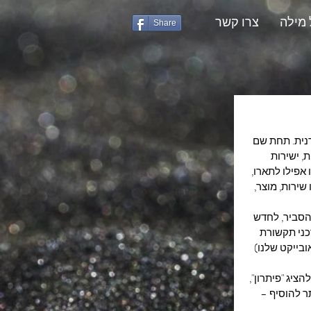
 מילה
צרו קשר
Share
רנית. תחת שם 
, ישירות 
אפילו לתארו, 
שירות, מוצר, 
הסביר, לחדש 
כני תקשורת 
ובייקט שלנו) 
ציג "פיתרון", 
ר להוסיף – 