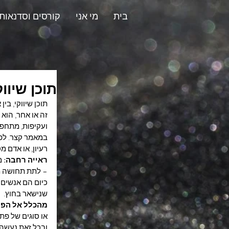
בית
מי אני
קורסים וסדנאות
תוכן שיוו
תוכן שיווקי, בי
זה או אחר, הוא 
ועקיפות, מתחפש 
במאמר קצר. לפני
רעיון, או אדם מ
ראייה רחבה:
 
– לתת תחושה מב
כיום הם אנשים ז
שנישאר בחוץ.
מהכלל אל הפר
או סוגים של פתר
ובכל זאת נעשה