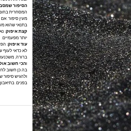
הסיפור שמסבי
המסחרית בחומרי
מעין סיפור. אם 
בתנאי שהוא מש
קצת איפוק: 
נא
יותר מפעמיים.
עוד איפוק: 
הפר
לא כדאי לעוף ע
ברורה, משכנעת 
ו
הכי חשוב אולי
בה.​כן חשוב לח
ולהגיש סיפור ש
בפנים. בתיאבון.