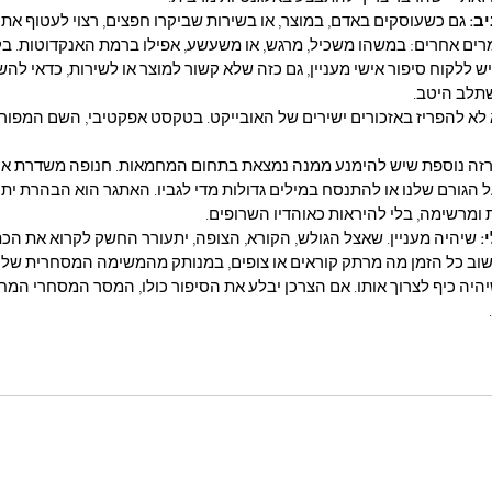
ב: 
גם כשעוסקים באדם, במוצר, או בשירות שביקרו חפצים, רצוי לעטוף את 
ם אחרים: במשהו משכיל, מרגש, או משעשע, אפילו ברמת האנקדוטות. בקיצ
יש ללקוח סיפור אישי מעניין, גם כזה שלא קשור למוצר או לשירות, כדאי להש
תלב היטב.
 לא להפריז באזכורים ישירים של האובייקט. בטקסט אפקטיבי, השם המפורש 
זה נוספת שיש להימנע ממנה נמצאת בתחום המחמאות. חנופה משדרת אי-א
ל הגורם שלנו או להתנסח במילים גדולות מדי לגביו. האתגר הוא הבהרת יתרו
ומרשימה, בלי להיראות כאוהדיו השרופים.
: 
שיהיה מעניין. שאצל הגולש, הקורא, הצופה, יתעורר החשק לקרוא את הכת
שוב כל הזמן מה מרתק קוראים או צופים, במנותק מהמשימה המסחרית שלנו,
יהיה כיף לצרוך אותו. אם הצרכן יבלע את הסיפור כולו, המסר המסחרי המח